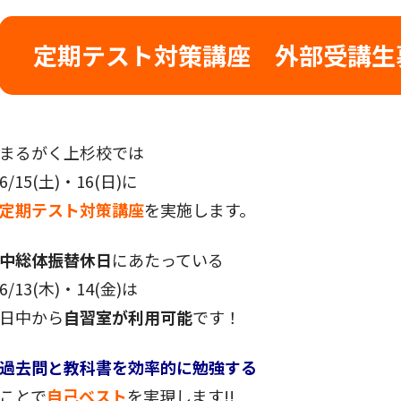
定期テスト対策講座 外部受講生
まるがく上杉校では
6/15(土)・16(日)に
定期テスト対策講座
を実施します。
中総体振替休日
にあたっている
6/13(木)・14(金)は
日中から
自習室が利用可能
です！
過去問と教科書を効率的に勉強する
ことで
自己ベスト
を実現します!!