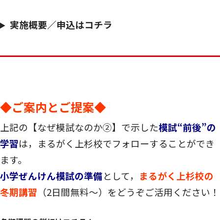
実施概要／申込はコチラ
◆ご案内とご提案◆
上記の【なぜ模試なのか②】で示した
模試“前後”の
学習
は，まるがく上杉校でフォローすることができ
ます。
小学ぜんけん模試の準備
として，
まるがく上杉校の
冬期講習
（2日間無料～）をどうぞご活用ください！