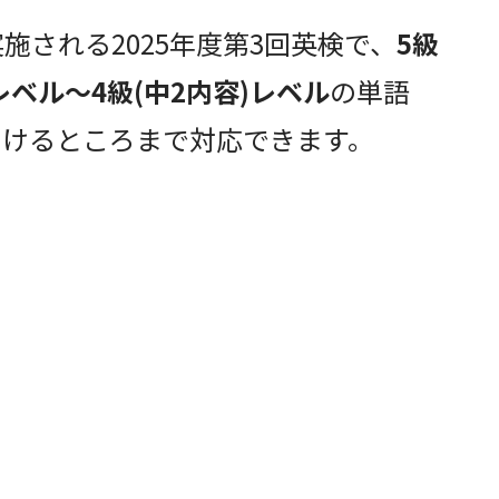
実施される2025年度第3回英検で、
5級
レベル～4級(中2内容)レベル
の単語
つけるところまで対応できます。