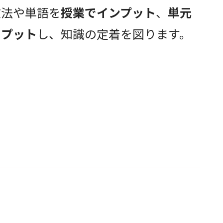
文法や単語を
授業でインプット
、
単元
トプット
し、知識の定着を図ります。