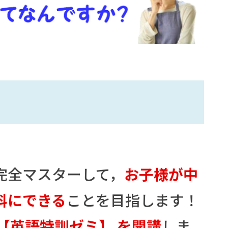
完全マスターして，
お子様が中
科にできる
ことを目指します！
【英語特訓ゼミ】 を開講
しま