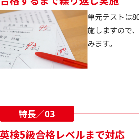
合格するまで繰り返し実施
単元テストは8
施しますので
みます。
特長／03
英検5級合格レベルまで対応