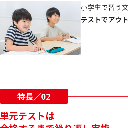
小学生で習う
テストでアウ
特長／02
単元テストは