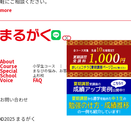
軽にご相談ください。
more
About
Course
小学生コース
中学生コース
高校生コース
Special
まなびの悩み、お答えします！
School
上杉校
Voice
FAQ
お問い合わせ
©2025 まるがく