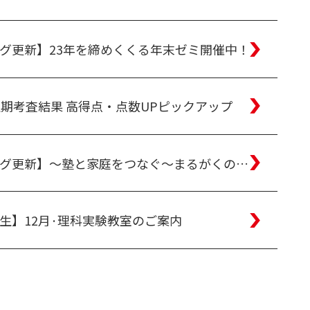
グ更新】23年を締めくくる年末ゼミ開催中！
定期考査結果 高得点・点数UPピックアップ
【ブログ更新】～塾と家庭をつなぐ～まるがくの学習報告
生】12月·理科実験教室のご案内